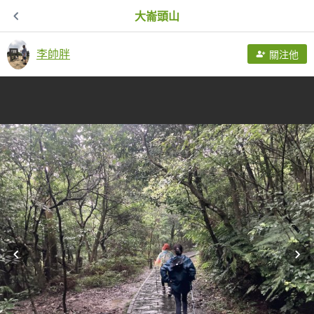
大崙頭山
李帥胖
關注他