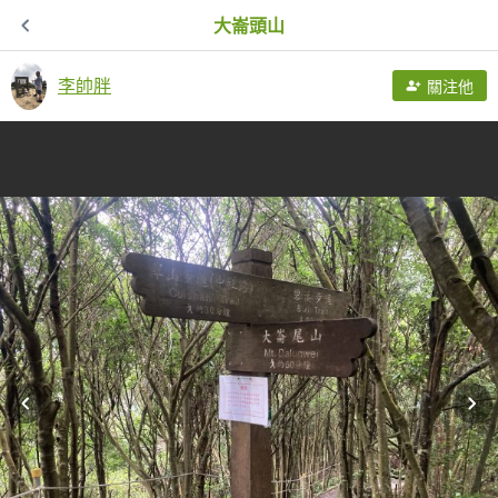
大崙頭山
李帥胖
關注他