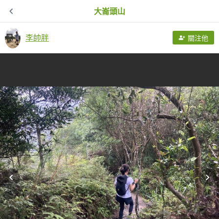
大崙頭山
李帥胖
關注他