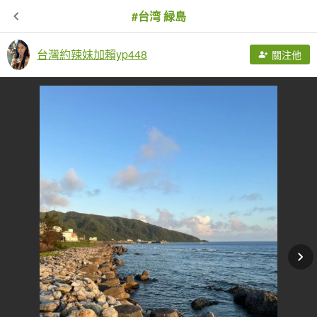
#台湾 緑島
台灣約辣妹加賴yp448
關注他