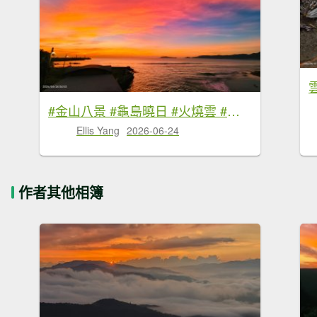
#金山八景 #龜島曉日 #火燒雲 #竹峰吐霧 #漁人碼頭 #夕陽 7/2 & 6/24
Ellis Yang
2026-06-24
作者其他相簿