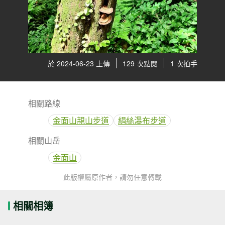
於 2024-06-23 上傳
129 次點閱
1 次拍手
相關路線
金面山親山步道
絹絲瀑布步道
相關山岳
金面山
此版權屬原作者，請勿任意轉載
相關相簿