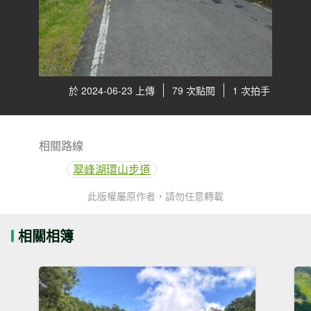
於 2024-06-23 上傳
79 次點閱
1 次拍手
相關路線
翠峰湖環山步道
此版權屬原作者，請勿任意轉載
相關相簿