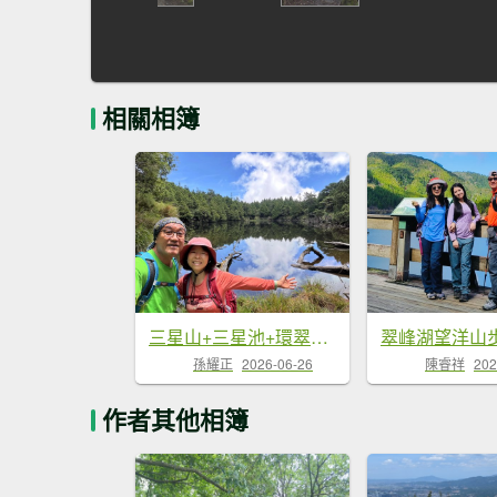
相關相簿
三星山+三星池+環翠峰湖 2026.06.20
翠峰湖望洋山
孫耀正
2026-06-26
陳睿祥
202
作者其他相簿