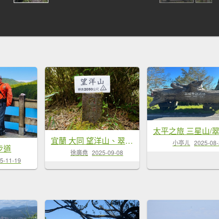
宜蘭 大同 望洋山、翠峰湖步道、山毛櫸步道
小亭ㄦ
2025-08
步道
徐廣堯
2025-09-08
5-11-19