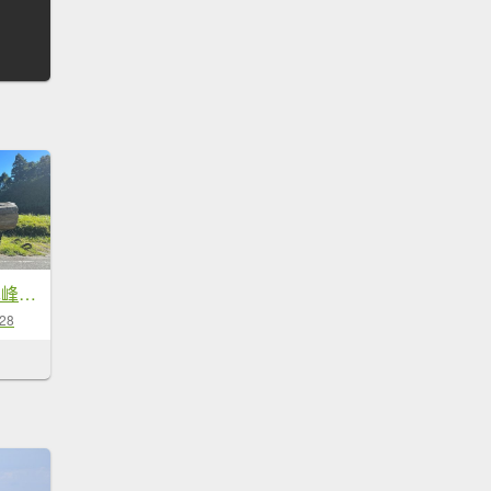
太平之旅 三星山/翠峰湖/見晴
-28