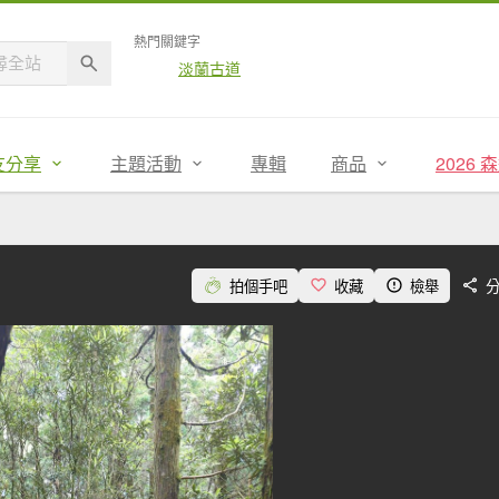
熱門關鍵字
淡蘭古道
友分享
主題活動
專輯
商品
2026
拍個手吧
收藏
檢舉