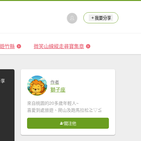
我要分享
 森遊竹縣
微笑山線縱走尋寶集章
分享
作者
獅子座
來自桃園的20多歲年輕人~
喜愛到處旅遊、爬山及跑馬拉松≧▽≦
關注他