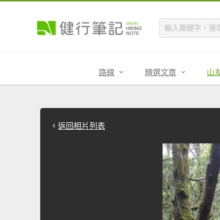
路線
精選文章
山
返回相片列表