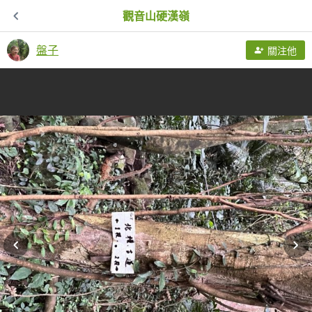
觀音山硬漢嶺
盤子
關注他