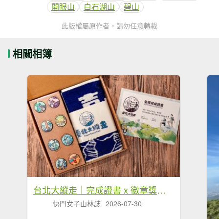
開眼山
白石湖山
碧山
此版權屬原作者，請勿任意轉載
相關相簿
台北大縱走｜完成證書 x 徽章獎品 x 路線全攻略
快門女子山林誌
2026-07-30