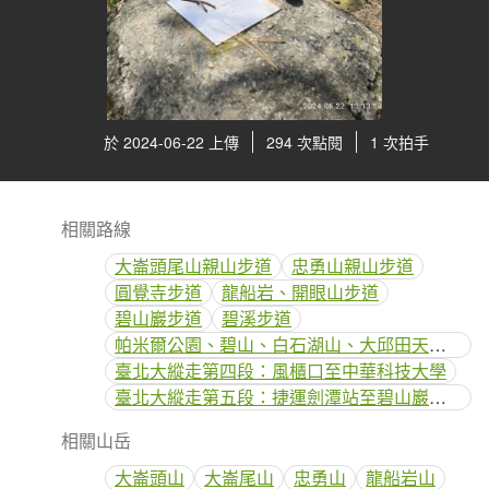
於 2024-06-22 上傳
294 次點閱
1 次拍手
相關路線
大崙頭尾山親山步道
忠勇山親山步道
圓覺寺步道
龍船岩、開眼山步道
碧山巖步道
碧溪步道
帕米爾公園、碧山、白石湖山、大邱田天然石壁洞
臺北大縱走第四段：風櫃口至中華科技大學
臺北大縱走第五段：捷運劍潭站至碧山巖（劍潭支線）
相關山岳
大崙頭山
大崙尾山
忠勇山
龍船岩山