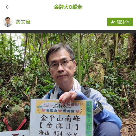
金牌大O縱走
詹文偉
關注他