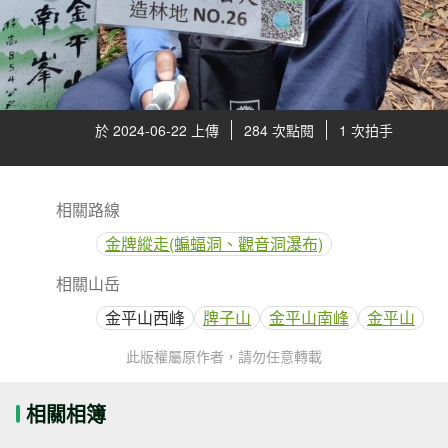
於 2024-06-22 上傳
284 次點閱
1 次拍手
相關路線
金牌縱走(蝙蝠洞、觀音洞瀑布)
相關山岳
金平山西峰
牌子山
金平山南峰
金平山
此版權屬原作者，請勿任意轉載
相關相簿