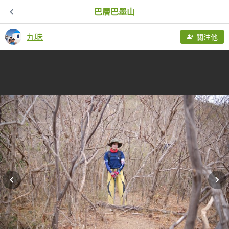
巴層巴墨山
九味
關注他