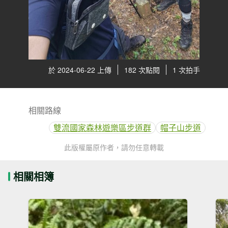
於 2024-06-22 上傳
182 次點閱
1 次拍手
相關路線
雙流國家森林遊樂區步道群
帽子山步道
此版權屬原作者，請勿任意轉載
相關相簿