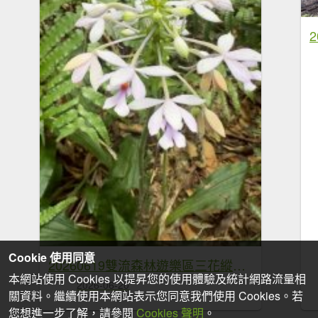
Cookie 使用同意
20260619雙流森林遊樂區三花縱走O繞
本網站使用 Cookies 以提昇您的使用體驗及統計網路流量相
2026-06-20
關資料。繼續使用本網站表示您同意我們使用 Cookies。若
您想進一步了解，請參閱
Cookies 聲明
。