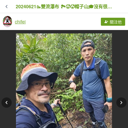
20240621🥾雙流瀑布 🏞️🥵🥵帽子山🎓沒有很輕鬆喔🤣
chifei
關注他