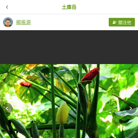
土庫岳
楊振源
關注他