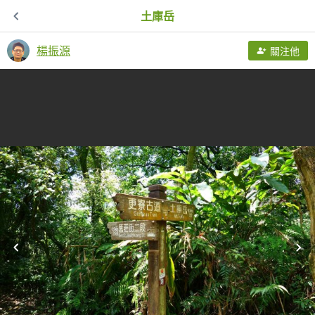
土庫岳
楊振源
關注他