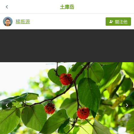
土庫岳
楊振源
關注他