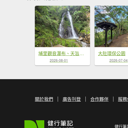
埔里觀音瀑布、天旨宮鰲頭山步道
大肚環保公園
2026-08-01
2026-07-04
關於我們
廣告刊登
合作夥伴
服務
健行筆