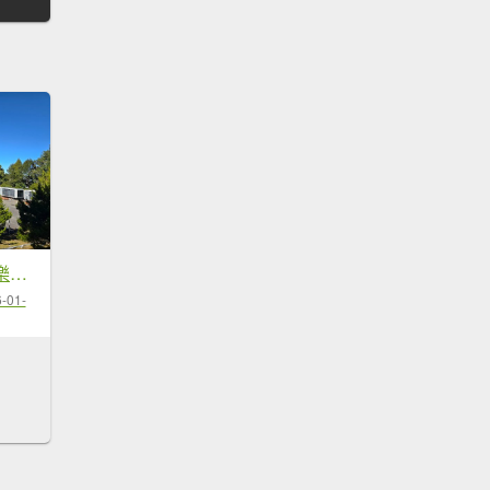
大雪山國家森林遊樂區賞楓／看神木／賞雪白山頭／賞大景
-01-