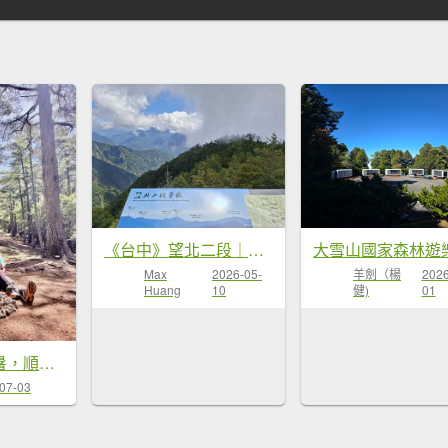
《台中》望北二段｜大雪山埡口觀景台步道及森林浴20260507
Max
2026-05-
羊劍（楊
2026
Huang
10
健)
01
又來老地方避暑，順走小雪防火巷秘境 2026.7.1-2
07-03