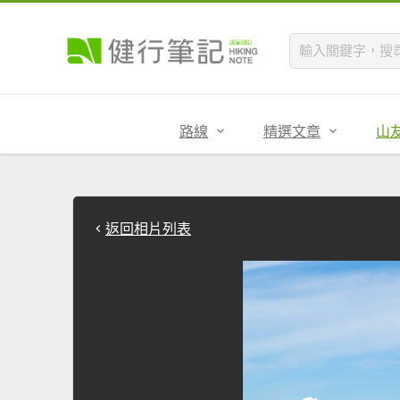
路線
精選文章
山
返回相片列表