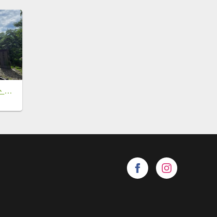
獨立山、觀音石山、阿拔泉山O繞