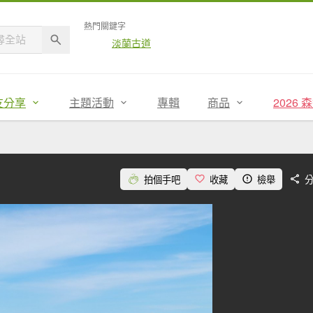
熱門關鍵字
淡蘭古道
友分享
主題活動
專輯
商品
2026
拍個手吧
收藏
檢舉