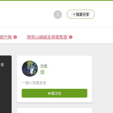
我要分享
 森遊竹縣
微笑山線縱走尋寶集章
分享
作者
傑
一個人到處走走
關注他