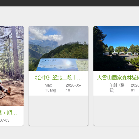
《台中》望北二段｜大雪山埡口觀景台步道及森林浴20260507
Max
2026-05-
羊劍（楊
2026
Huang
10
健)
01
又來老地方避暑，順走小雪防火巷秘境 2026.7.1-2
07-03