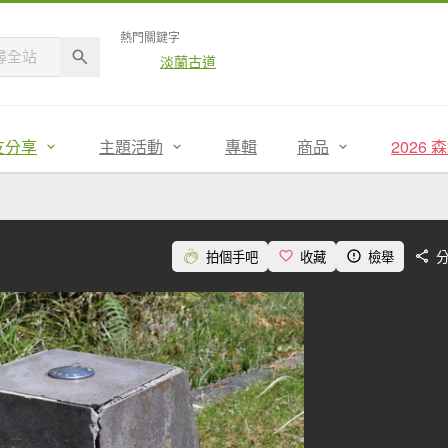
熱門關鍵字
淡蘭古道
友分享
主題活動
專輯
商品
2026
拍個手吧
收藏
檢舉