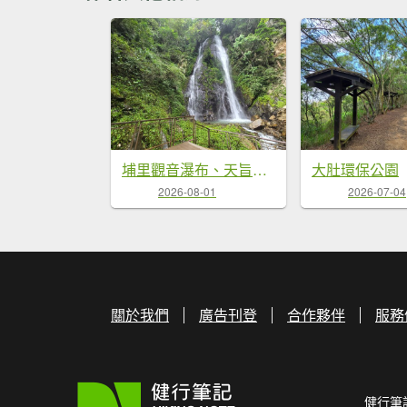
埔里觀音瀑布、天旨宮鰲頭山步道
大肚環保公園
2026-08-01
2026-07-04
關於我們
廣告刊登
合作夥伴
服務
健行筆