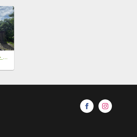
獨立山、觀音石山、阿拔泉山O繞