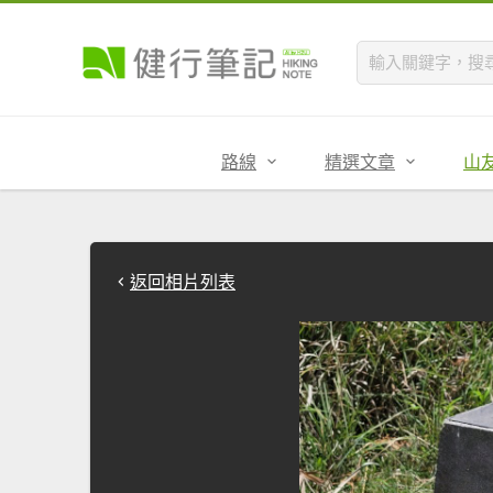
路線
精選文章
山
返回相片列表