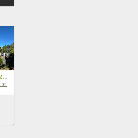
大雪山國家森林遊樂區賞楓／看神木／賞雪白山頭／賞大景
-01-