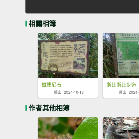
相關相簿
鐡達尼石
斯比斯比步道
藪山
2024-10-13
藪山
2024-
作者其他相簿