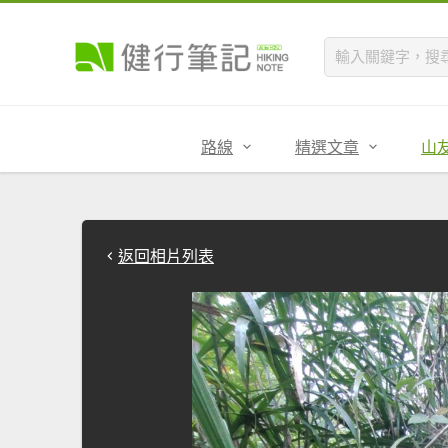
路線
精選文章
山
返回相片列表