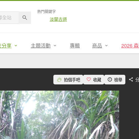
熱門關鍵字
淡蘭古道
友分享
主題活動
專輯
商品
2026
拍個手吧
收藏
檢舉