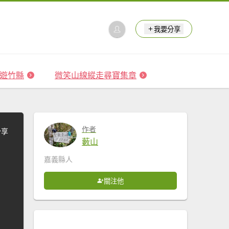
我要分享
 森遊竹縣
微笑山線縱走尋寶集章
作者
分享
藪山
嘉義縣人
關注他