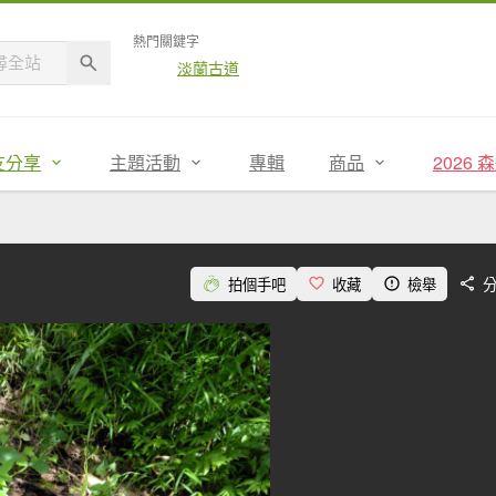
熱門關鍵字
淡蘭古道
友分享
主題活動
專輯
商品
2026
拍個手吧
收藏
檢舉