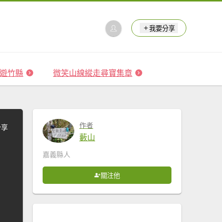
我要分享
 森遊竹縣
微笑山線縱走尋寶集章
作者
分享
藪山
嘉義縣人
關注他