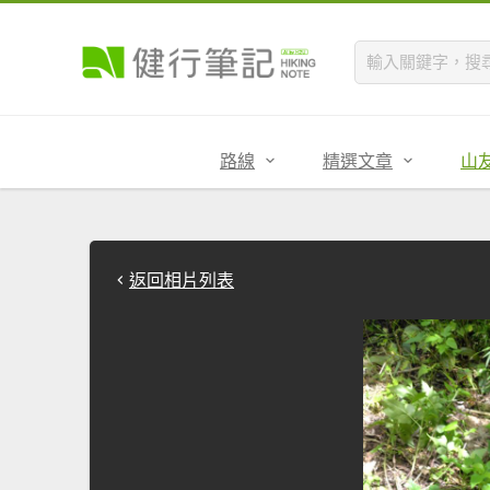
路線
精選文章
山
返回相片列表