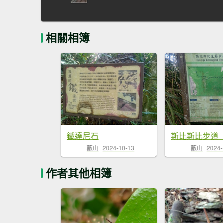
相關相簿
鐡達尼石
斯比斯比步道
藪山
2024-10-13
藪山
2024-
作者其他相簿