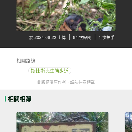
於 2024-06-22 上傳
84 次點閱
1 次拍手
相關路線
斯比斯比生態步道
此版權屬原作者，請勿任意轉載
相關相簿