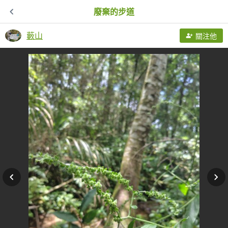
廢棄的步道
藪山
關注他