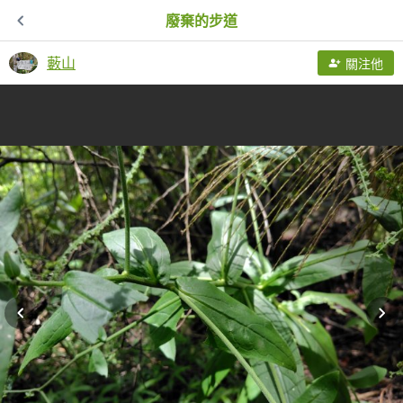
廢棄的步道
藪山
關注他