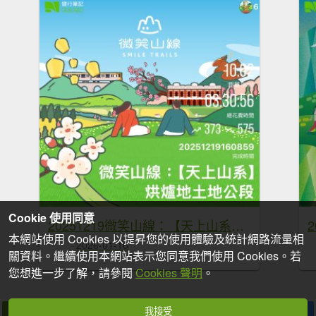
Cookie 使用同意
20251219微笑山線：【天上山系】烘爐地土地公段
本網站使用 Cookies 以提昇您的使用體驗及統計網路流量相
2026-01-16
關資料。繼續使用本網站表示您同意我們使用 Cookies。若
您想進一步了解，請參閱
Cookies 聲明
。
我接受