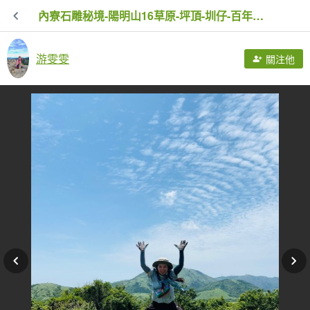
內寮石雕秘境-陽明山16草原-坪頂-圳仔-百年溪山古圳
游雯雯
關注他