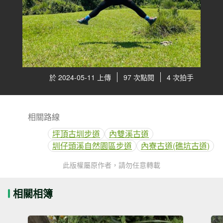
於 2024-05-11 上傳
97 次點閱
4 次拍手
相關路線
坪頂古圳步道
內雙溪古道
圳仔頭溪自然園區步道
內寮古道(礁坑古道)
此版權屬原作者，請勿任意轉載
相關相簿