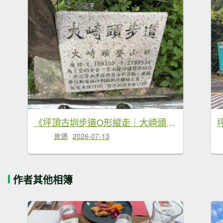
《坪頂古圳步道O形縱走｜大崎頭梯田、竹林秘境，夏日最涼的水圳步道》
肯鴿
2026-07-13
作者其他相簿