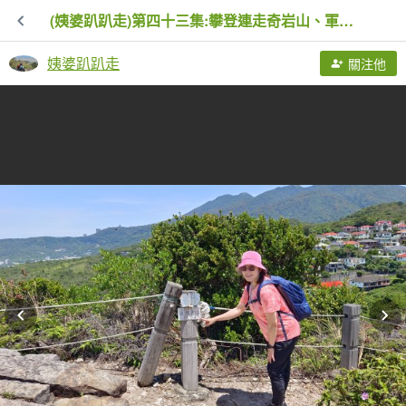
(姨婆趴趴走)第四十三集:攀登連走奇岩山、軍艦岩、丹鳳山
姨婆趴趴走
關注他