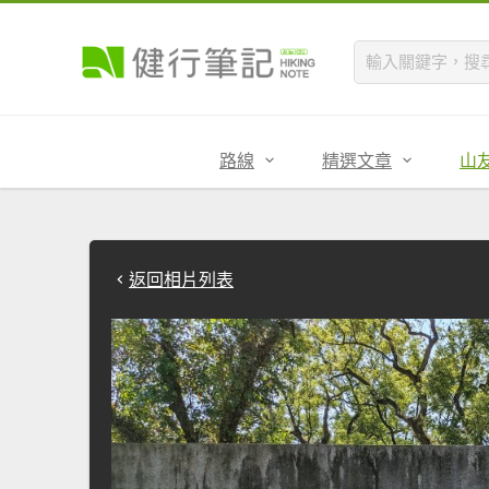
路線
精選文章
山
返回相片列表