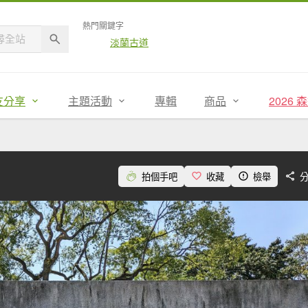
熱門關鍵字
淡蘭古道
友分享
主題活動
專輯
商品
2026
拍個手吧
收藏
檢舉