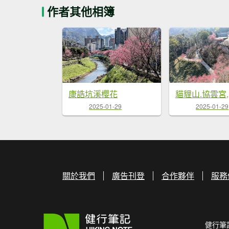
作者其他相簿
康誥坑溪櫻花
貓貍山.協雲宮
2025-01-29
2025-01-29
關於我們
廣告刊登
合作夥伴
服務
健行筆