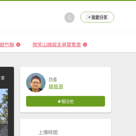
我要分享
 森遊竹縣
微笑山線縱走尋寶集章
分享
作者
楊振源
關注他
上傳時間