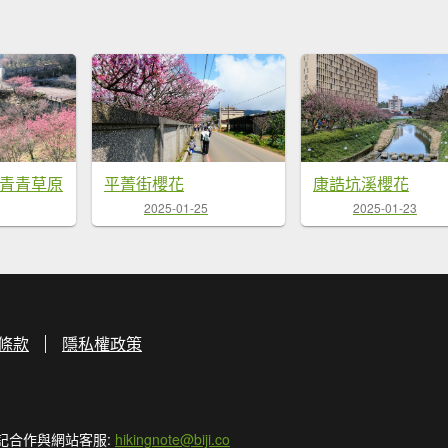
,青青草原
平菁街櫻花
康誥坑溪櫻花
2025-01-25
2025-01-23
條款
隱私權政策
記合作與網站客服:
hikingnote@biji.co