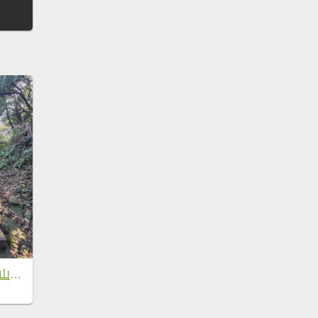
新嶺山步道-大湖頂山-大棟山-鶯歌大榕樹-福源山步道