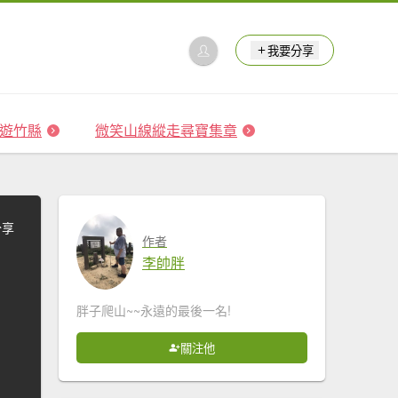
我要分享
 森遊竹縣
微笑山線縱走尋寶集章
分享
作者
李帥胖
胖子爬山~~永遠的最後一名!
關注他