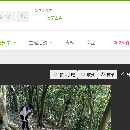
熱門關鍵字
淡蘭古道
友分享
主題活動
專輯
商品
2026
拍個手吧
收藏
檢舉