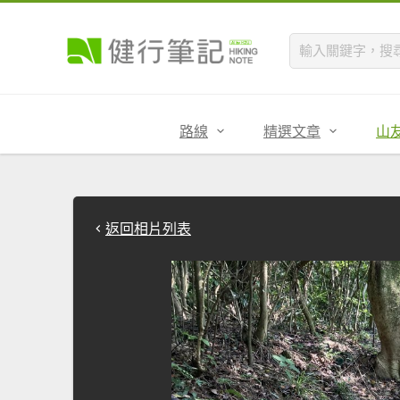
路線
精選文章
山
返回相片列表