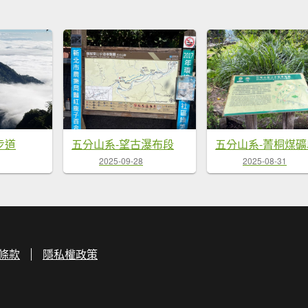
步道
五分山系-望古瀑布段
五分山系-菁桐煤礦
2025-09-28
2025-08-31
條款
隱私權政策