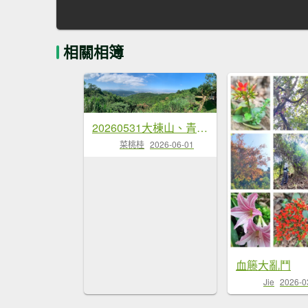
相關相簿
20260531大棟山、青龍嶺、大同山步道
菜桃桂
2026-06-01
血籐大亂鬥
Jie
2026-0