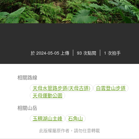
於 2024-05-05 上傳
93 次點閱
1 次拍手
相關路線
天母水管路步道(天母古道)
白雲登山步道
天母運動公園
相關山岳
玉稠湖山主峰
石角山
此版權屬原作者，請勿任意轉載