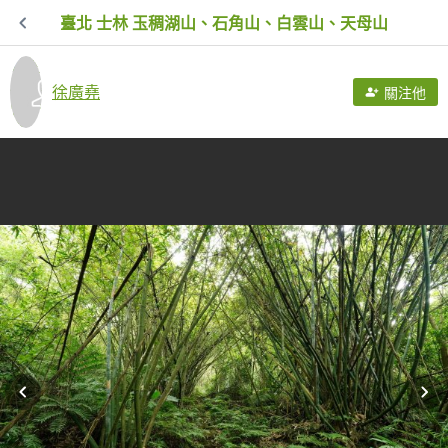
臺北 士林 玉稠湖山、石角山、白雲山、天母山
徐廣堯
關注他