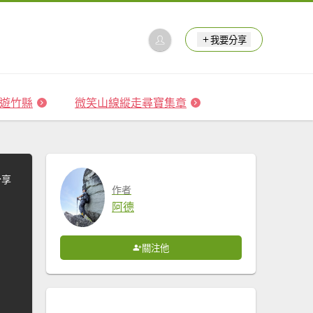
我要分享
 森遊竹縣
微笑山線縱走尋寶集章
分享
作者
阿德
關注他