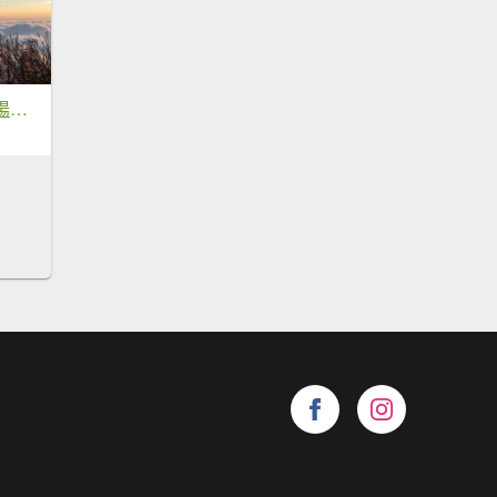
北大武之雲海。夕陽。晨曦