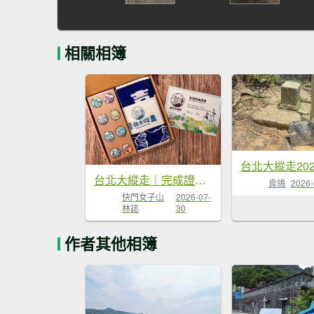
相關相簿
台北大縱走｜完成證書 x 徽章獎品 x 路線全攻略
肯鴿
2026-
快門女子山
2026-07-
林誌
30
作者其他相簿