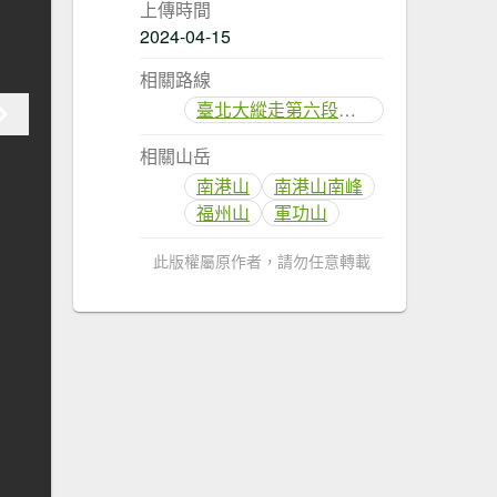
上傳時間
2024-04-15
相關路線
臺北大縱走第六段：中華科技大學至捷運麟光站
相關山岳
南港山
南港山南峰
福州山
軍功山
此版權屬原作者，請勿任意轉載