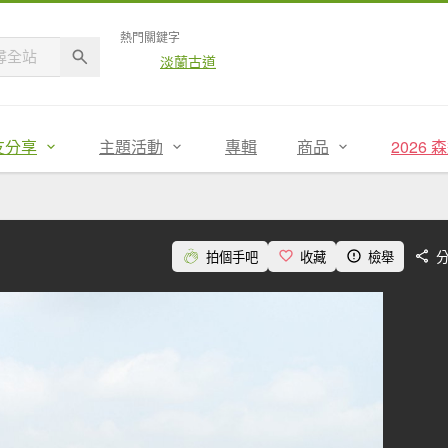
熱門關鍵字
淡蘭古道
友分享
主題活動
專輯
商品
2026
拍個手吧
收藏
檢舉