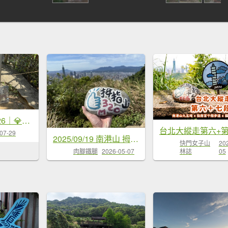
台北大縱走2026｜💎尋寶登上九五峰！第六段｜中華科大→九五峰→南港山→富陽生態公園
台北大縱走第六+
07-29
2025/09/19 南港山 拇指山 四獸山連走
快門女子山
20
林誌
05
肉腳鐵腿
2026-05-07