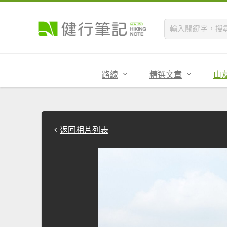
路線
精選文章
山
返回相片列表