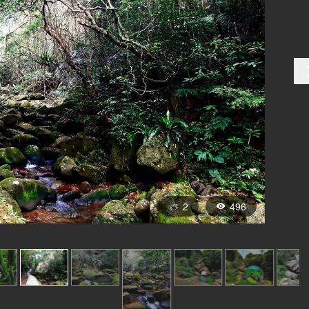
2
496