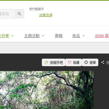
熱門關鍵字
淡蘭古道
友分享
主題活動
專輯
商品
2026
拍個手吧
收藏
檢舉