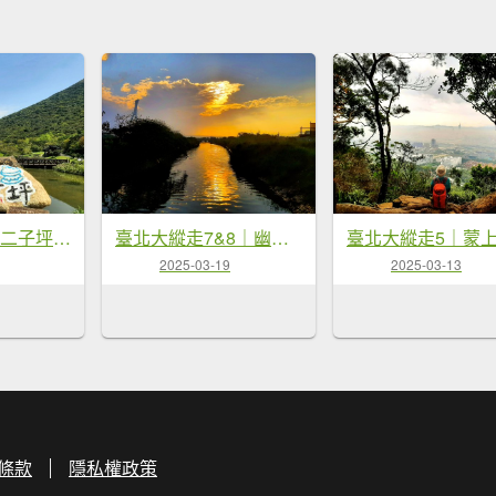
臺北大縱走1｜二子坪至關渡
臺北大縱走7&8｜幽徑踏青探仙神
2025-03-19
2025-03-13
條款
隱私權政策