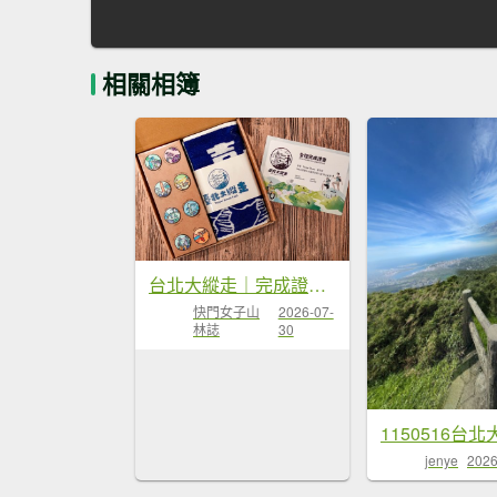
相關相簿
台北大縱走｜完成證書 x 徽章獎品 x 路線全攻略
快門女子山
2026-07-
林誌
30
jenye
2026