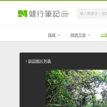
路線
精選文章
山
返回相片列表