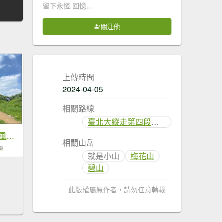
留下永恆 回憶…
關注他
上傳時間
2024-04-05
相關路線
臺北大縱走第四段：風櫃口至中華科技大學
臺北大縱走第四段 風櫃嘴至捷運大湖公園站
相關山岳
9
就是小山
梅花山
碧山
此版權屬原作者，請勿任意轉載