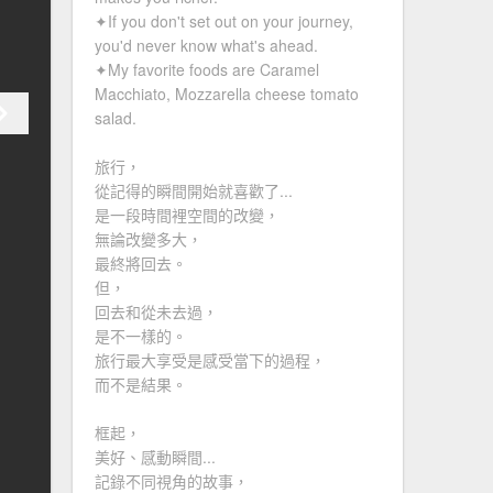
✦If you don't set out on your journey,
you'd never know what's ahead.
✦My favorite foods are Caramel
Macchiato, Mozzarella cheese tomato
salad.
旅行，
從記得的瞬間開始就喜歡了...
是一段時間裡空間的改變，
無論改變多大，
最終將回去。
但，
回去和從未去過，
是不一樣的。
旅行最大享受是感受當下的過程，
而不是結果。
框起，
美好、感動瞬間...
記錄不同視角的故事，