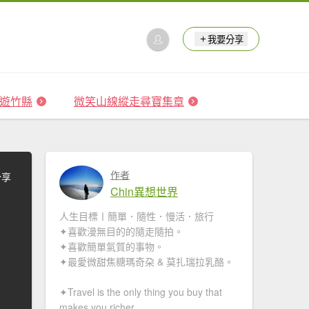
我要分享
 森遊竹縣
微笑山線縱走尋寶集章
作者
分享
Chin異想世界
人生目標〡簡單．隨性．慢活．旅行
✦喜歡漫無目的的隨走隨拍。
✦喜歡簡單氣質的事物。
✦最愛微甜焦糖瑪奇朶 & 莫扎瑞拉乳酪。
✦Travel is the only thing you buy that
makes you richer.