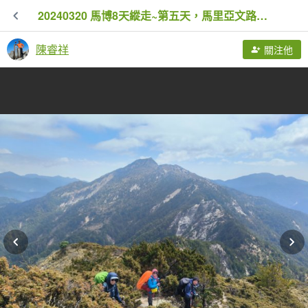
20240320 馬博8天縱走~第五天，馬里亞文路山，馬利加南山
陳睿祥
關注他