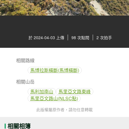
於 2024-04-03 上傳
98 次點閱
2 次拍手
相關路線
馬博拉斯橫斷(馬博橫斷)
相關山岳
馬利加南山
馬里亞文路東峰
馬里亞文路山(NLSC點)
此版權屬原作者，請勿任意轉載
相關相簿