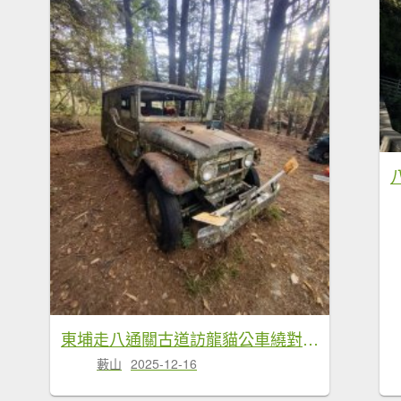
東埔走八通關古道訪龍貓公車繞對關山O型
藪山
2025-12-16