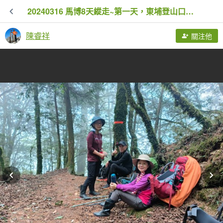
20240316 馬博8天縱走~第一天，東埔登山口到觀高工作站
陳睿祥
關注他