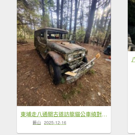
東埔走八通關古道訪龍貓公車繞對關山O型
藪山
2025-12-16