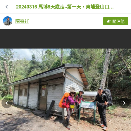
20240316 馬博8天縱走~第一天，東埔登山口到觀高工作站
陳睿祥
關注他