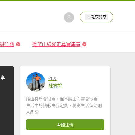
我要分享
 森遊竹縣
微笑山線縱走尋寶集章
分享
作者
陳睿祥
爬山身體會很累，但不爬山心靈會很累
生活中的精彩由我定義，精彩生活留給別
人品論
關注他