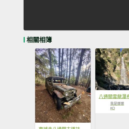
相關相簿
八通關雲龍瀑
我是娜娜
KO
東埔走八通關古道訪龍貓公車繞對關山O型