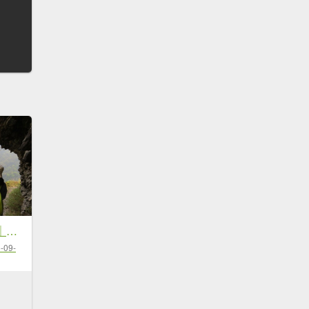
《南投》峽谷瀑布｜東埔八通關古道-雲龍瀑布20170416
-09-