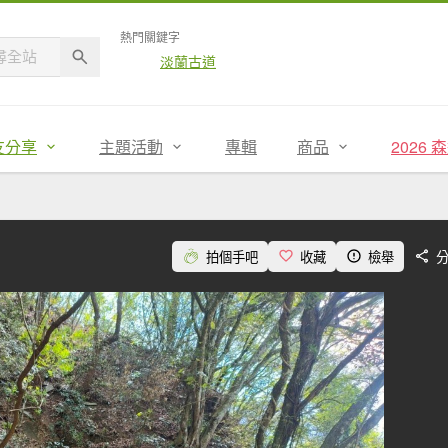
熱門關鍵字
淡蘭古道
友分享
主題活動
專輯
商品
2026
拍個手吧
收藏
檢舉