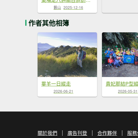
藪山
2025-12-16
作者其他相簿
畢羊一日縱走
貴妃那結P型
2026-06-21
2026-05-31
關於我們
廣告刊登
合作夥伴
服務