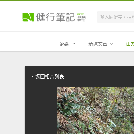
路線
精選文章
山
返回相片列表