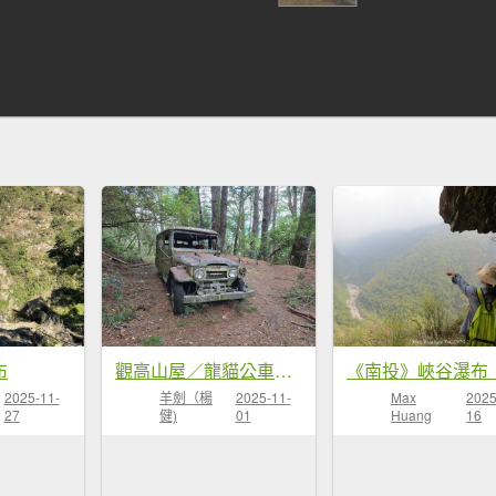
布
觀高山屋／龍貓公車／八通關山／八通關山西峰
2025-11-
羊劍（楊
2025-11-
Max
2025
27
健)
01
Huang
16