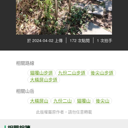
於 2024-04-02 上傳
172 次點閱
1 次拍手
相關路線
貓囒山步道
九份二山步道
後尖山步道
大橫屏山步道
相關山岳
大橫屏山
九份二山
貓囒山
後尖山
此版權屬原作者，請勿任意轉載