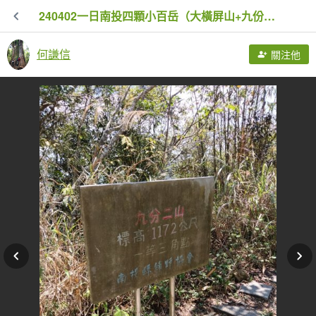
240402一日南投四顆小百岳（大橫屏山+九份二山+貓囒山+後尖山）
何謙信
關注他