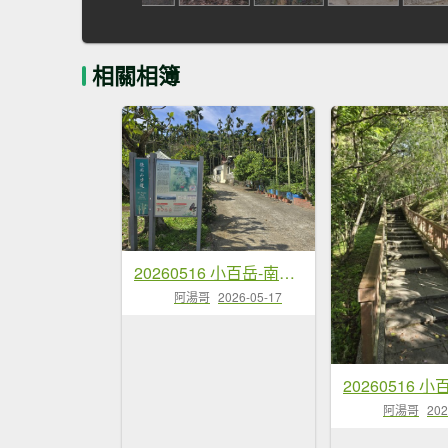
相關相簿
20260516 小百岳-南投後尖山
阿湯哥
2026-05-17
阿湯哥
202