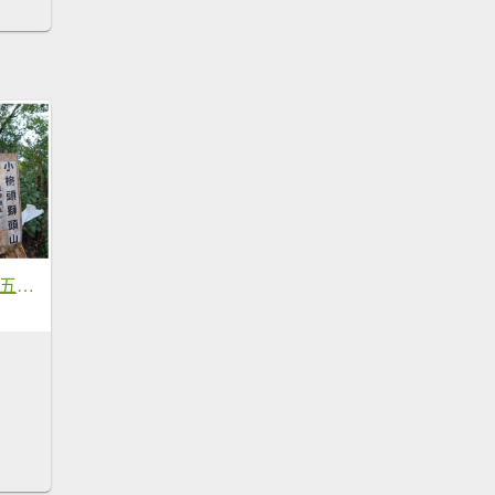
240303雷公埤山（五郎寮山）+鱷魚島景觀步道+小格頭獅頭山