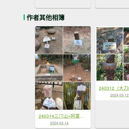
作者其他相簿
2024-03-12
240314三汀山+阿罩霧山+橫山+松柏坑山+集集大山（一日五顆小百岳）
2024-03-14