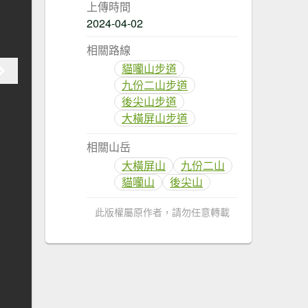
上傳時間
2024-04-02
相關路線
貓囒山步道
九份二山步道
後尖山步道
大橫屏山步道
相關山岳
大橫屏山
九份二山
貓囒山
後尖山
此版權屬原作者，請勿任意轉載