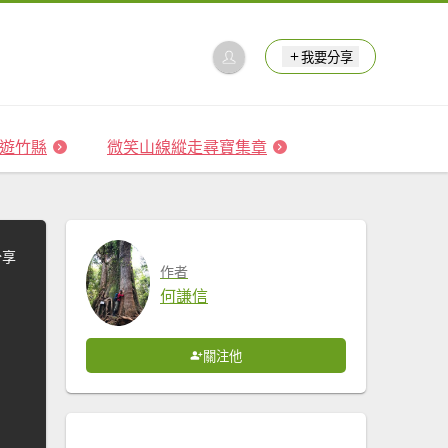
我要分享
 森遊竹縣
微笑山線縱走尋寶集章
分享
作者
何謙信
關注他