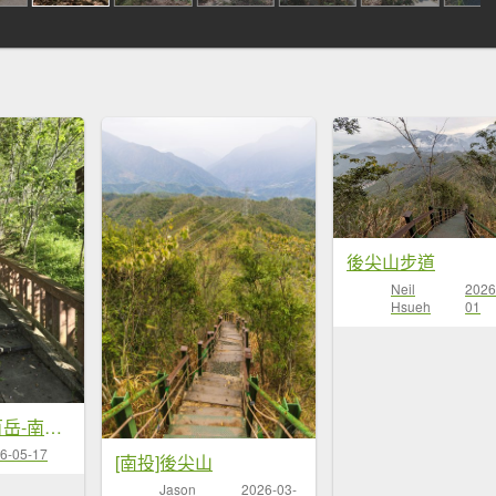
後尖山步道
Neil
2026
Hsueh
01
20260516 小百岳-南投貓囒山
6-05-17
[南投]後尖山
Jason
2026-03-