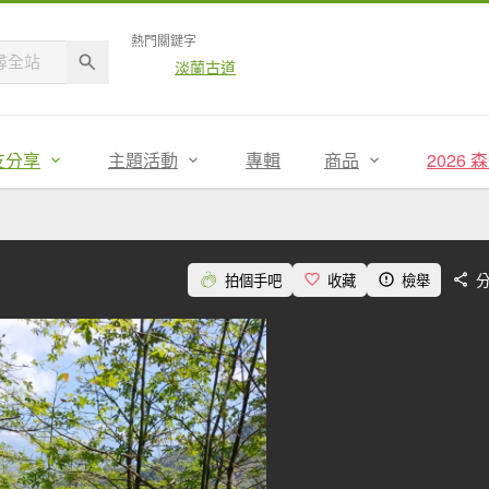
熱門關鍵字
淡蘭古道
友分享
主題活動
專輯
商品
2026
拍個手吧
收藏
檢舉