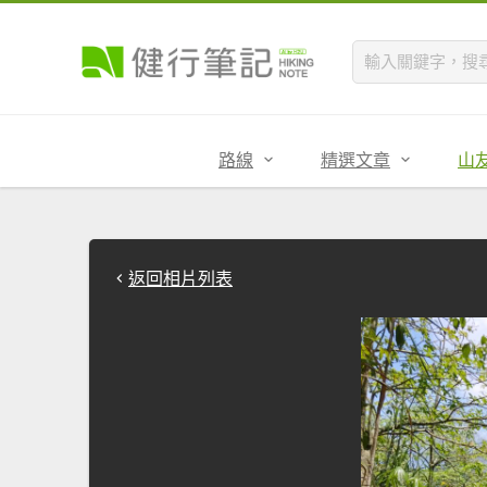
路線
精選文章
山
返回相片列表