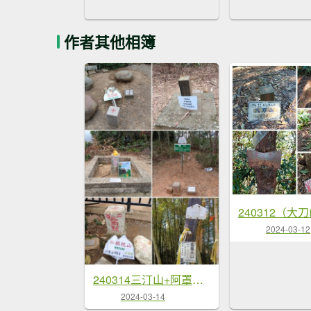
作者其他相簿
2024-03-12
240314三汀山+阿罩霧山+橫山+松柏坑山+集集大山（一日五顆小百岳）
2024-03-14