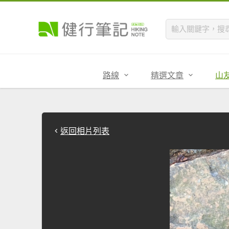
路線
精選文章
山
返回相片列表