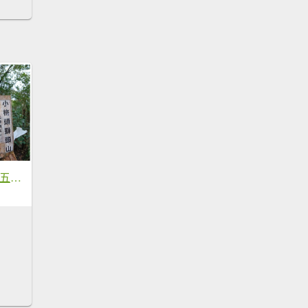
240303雷公埤山（五郎寮山）+鱷魚島景觀步道+小格頭獅頭山