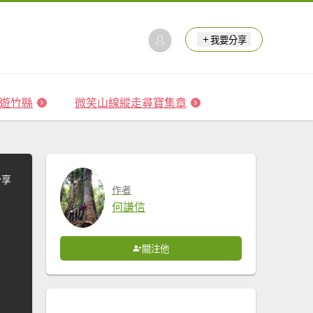
我要分享
 森遊竹縣
微笑山線縱走尋寶集章
分享
作者
何謙信
關注他