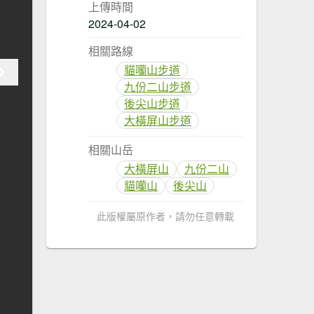
上傳時間
2024-04-02
相關路線
貓囒山步道
九份二山步道
後尖山步道
大橫屏山步道
相關山岳
大橫屏山
九份二山
貓囒山
後尖山
此版權屬原作者，請勿任意轉載