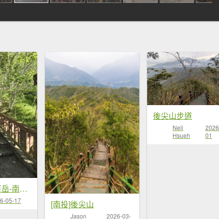
後尖山步道
Neil
2026
Hsueh
01
20260516 小百岳-南投貓囒山
6-05-17
[南投]後尖山
Jason
2026-03-