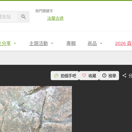
熱門關鍵字
淡蘭古道
友分享
主題活動
專輯
商品
2026
拍個手吧
收藏
檢舉