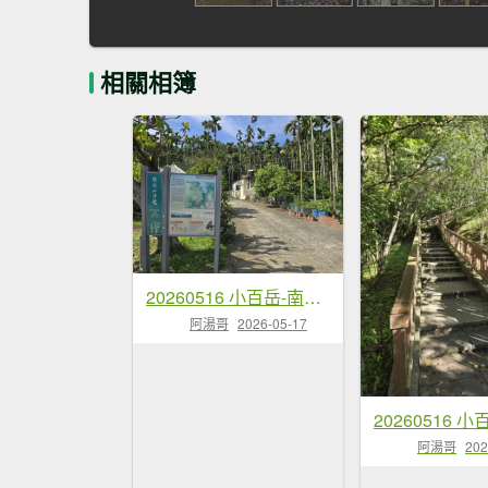
相關相簿
20260516 小百岳-南投後尖山
阿湯哥
2026-05-17
阿湯哥
202