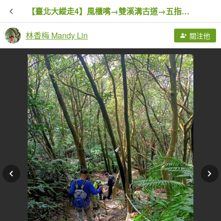
【臺北大縱走4】風櫃嘴→雙溪溝古道→五指山古道→大崙頭山北面步道→許願步道→圓覺寺步道→大溝溪→大湖
林香梅 Mandy Lin
關注他