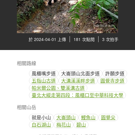
於 2024-04-01 上傳
181 次點閱
3 次拍手
相關路線
風櫃嘴步道
大崙頭山北面步道
許願步道
五指山古道
大溝溪溪畔步道
圓覺寺步道
帕米爾公園、雙溪溝古道
臺北大縱走第四段：風櫃口至中華科技大學
相關山岳
就是小山
大崙頭山
鯉魚山
圓覺尖
白石湖山
梅花山
碧山