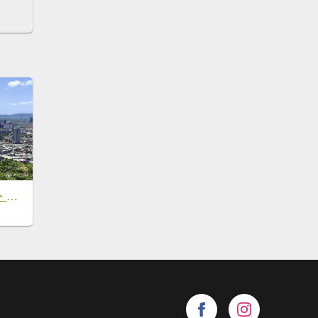
劍潭山、森林方舟、微風平台、圓山水神社、劍潭公園、八二三砲戰紀念公園