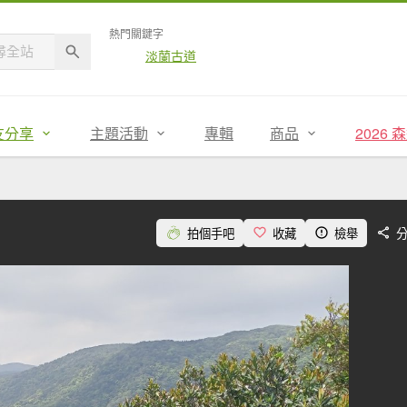
熱門關鍵字
淡蘭古道
友分享
主題活動
專輯
商品
2026
拍個手吧
收藏
檢舉