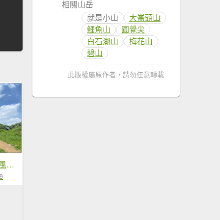
相關山岳
就是小山
大崙頭山
鯉魚山
圓覺尖
白石湖山
梅花山
碧山
此版權屬原作者，請勿任意轉載
臺北大縱走第四段 風櫃嘴至捷運大湖公園站
9