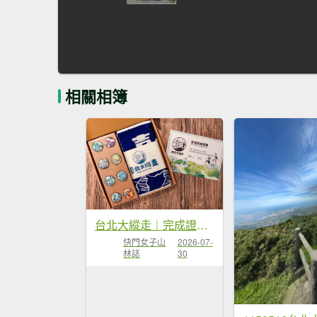
相關相簿
台北大縱走｜完成證書 x 徽章獎品 x 路線全攻略
快門女子山
2026-07-
林誌
30