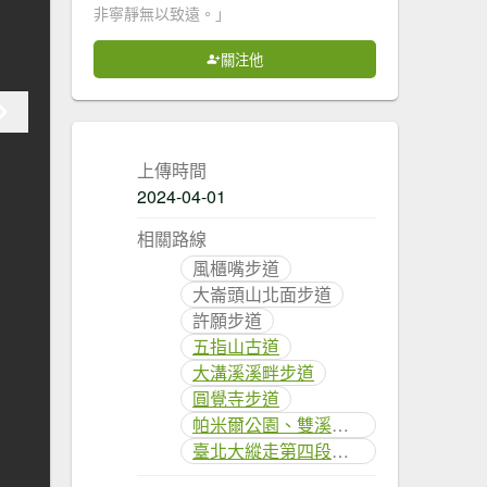
非寧靜無以致遠。」
關注他
上傳時間
2024-04-01
相關路線
風櫃嘴步道
大崙頭山北面步道
許願步道
五指山古道
大溝溪溪畔步道
圓覺寺步道
帕米爾公園、雙溪溝古道
臺北大縱走第四段：風櫃口至中華科技大學