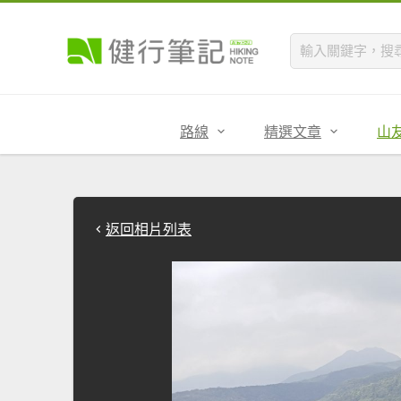
路線
精選文章
山
返回相片列表