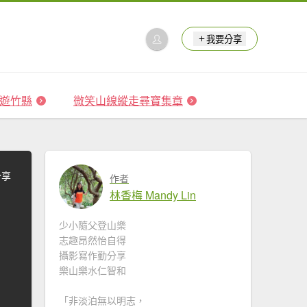
我要分享
 森遊竹縣
微笑山線縱走尋寶集章
分享
作者
林香梅 Mandy Lin
少小隨父登山樂
志趣昂然怡自得
攝影寫作勤分享
樂山樂水仁智和
「非淡泊無以明志，