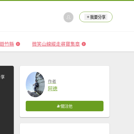
我要分享
 森遊竹縣
微笑山線縱走尋寶集章
分享
作者
阿德
關注他