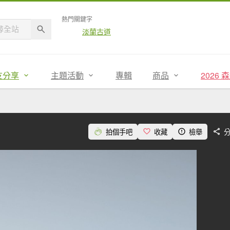
熱門關鍵字
淡蘭古道
友分享
主題活動
專輯
商品
2026
拍個手吧
收藏
檢舉