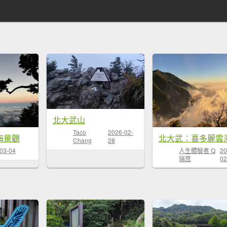
北大武山
Taco
2026-02-
海景觀
Chang
28
03-04
人生體驗者 Q
20
瑞思
02