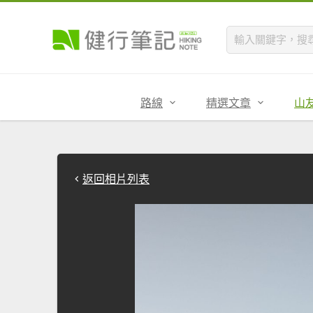
路線
精選文章
山
返回相片列表