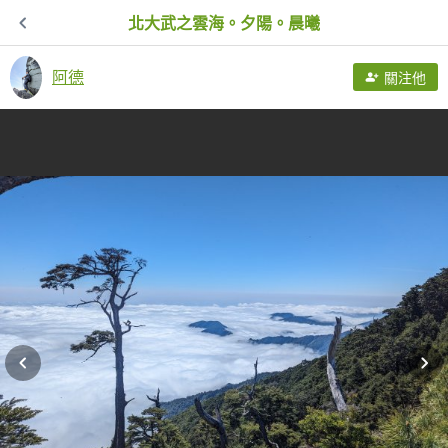
北大武之雲海。夕陽。晨曦
阿德
關注他