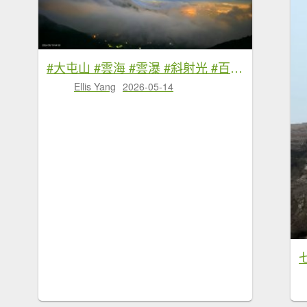
#大屯山 #雲海 #雲瀑 #斜射光 #百拉卡 #小油坑 #中湖戰備道 #雲海 5/14&15
Ellis Yang
2026-05-14