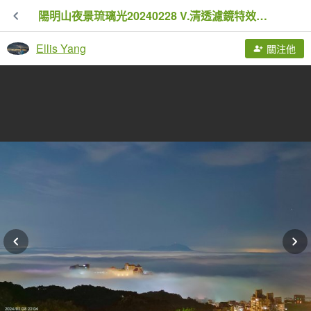
陽明山夜景琉璃光20240228 V.清透濾鏡特效修圖
Ellis Yang
關注他