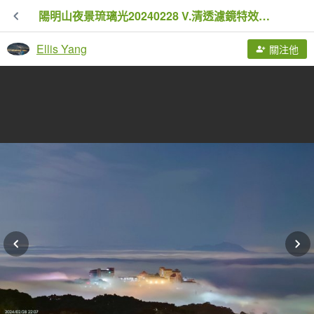
陽明山夜景琉璃光20240228 V.清透濾鏡特效修圖
Ellis Yang
關注他