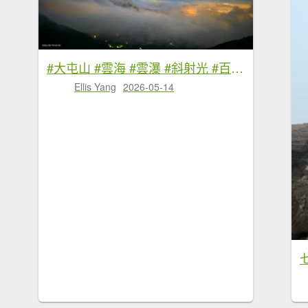
#大屯山 #雲海 #雲瀑 #斜射光 #百拉卡 #小油坑 #中湖戰備道 #雲海 5/14&15
Ellis Yang
2026-05-14