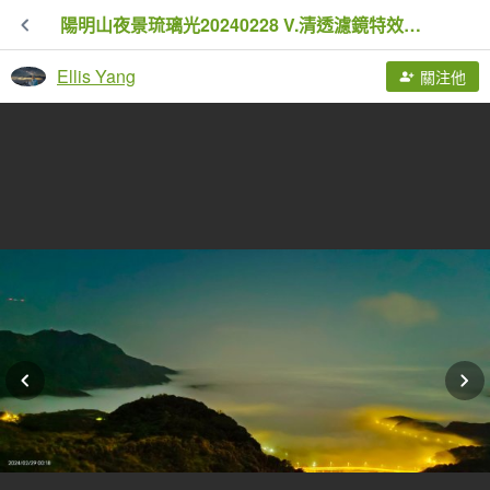
陽明山夜景琉璃光20240228 V.清透濾鏡特效修圖
Ellis Yang
關注他