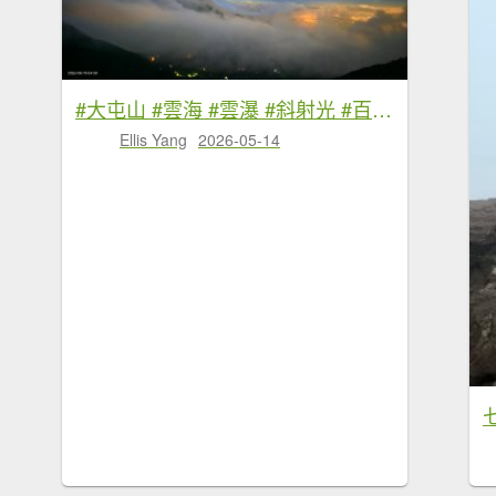
#大屯山 #雲海 #雲瀑 #斜射光 #百拉卡 #小油坑 #中湖戰備道 #雲海 5/14&15
Ellis Yang
2026-05-14