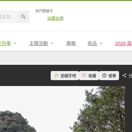
熱門關鍵字
淡蘭古道
友分享
主題活動
專輯
商品
2026
拍個手吧
收藏
檢舉