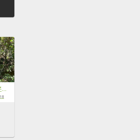
小百岳No.20⛰獅仔頭山
-18