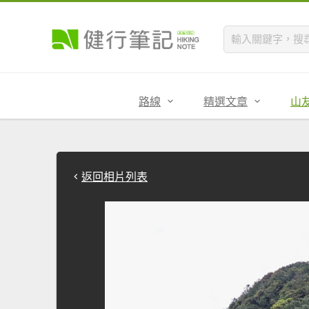
路線
精選文章
山
返回相片列表