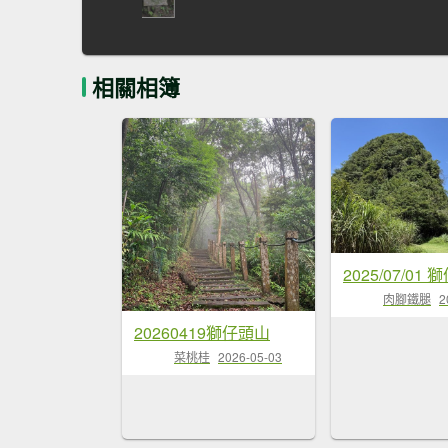
相關相簿
肉腳鐵腿
2
20260419獅仔頭山
菜桃桂
2026-05-03