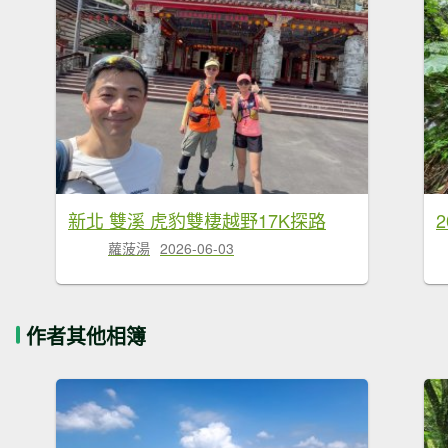
新北 雙溪 虎豹雙棲越野17K探路
蘿菠湯
2026-06-03
作者其他相簿