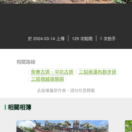
於 2024-03-14 上傳
129 次點閱
1 次拍手
相關路線
柴寮古道、中坑古道
三貂嶺瀑布群步道
三貂嶺越嶺猴硐
此版權屬原作者，請勿任意轉載
相關相簿