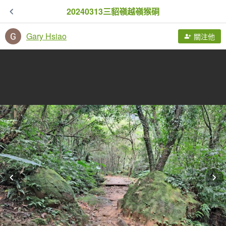
20240313三貂嶺越嶺猴硐
Gary Hsiao
關注他