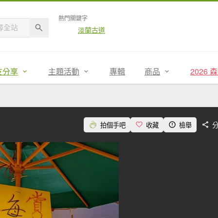
熱門關鍵字
淡蘭古道
友分享
主題活動
專輯
商品
2026
拍個手吧
收藏
檢舉