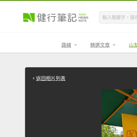
路線
精選文章
山
返回相片列表