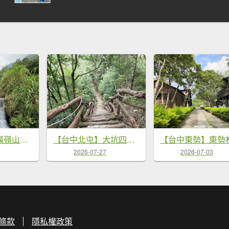
【台中和平】橫嶺山自然步道_木馬古道
【台中北屯】大坑四號步道x頭嵙山
2026-07-27
2026-07-03
條款
隱私權政策