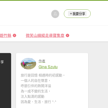
我要分享
 森遊竹縣
微笑山線縱走尋寶集章
作者
分享
Gina Szutu
旅行是回憶 相遇時的初感動，
一個人的自在愜意，
呼朋引伴的熱鬧洋溢
為一成不變的生活，
注入點滴的感動
因為愛、生活、旅行 ^.^