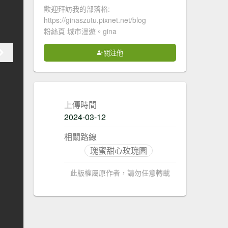
歡迎拜訪我的部落格:
https://ginaszutu.pixnet.net/blog
粉絲頁 城市漫遊。gina
關注他
上傳時間
2024-03-12
相關路線
瑰蜜甜心玫瑰園
此版權屬原作者，請勿任意轉載