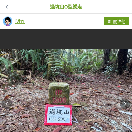
過坑山O型縱走
明竹
關注他