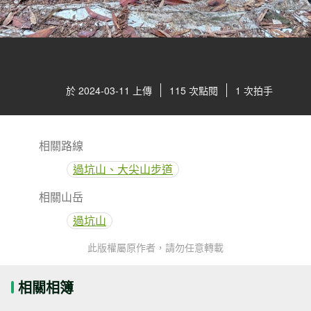
於 2024-03-11 上傳
115 次點閱
1 次拍手
相關路線
過坑山、大尖山步道
相關山岳
過坑山
此版權屬原作者，請勿任意轉載
相關相簿