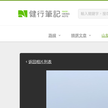
路線
精選文章
山
返回相片列表