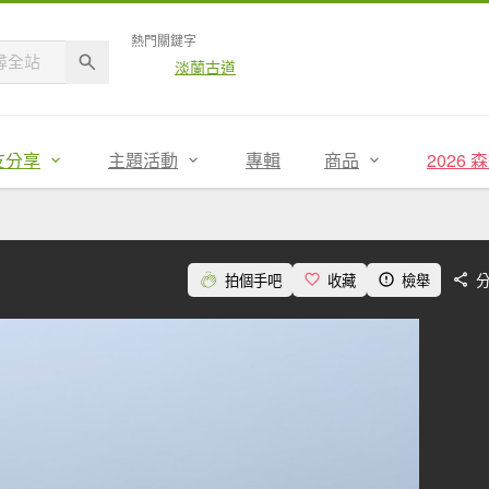
熱門關鍵字
淡蘭古道
友分享
主題活動
專輯
商品
2026
拍個手吧
收藏
檢舉