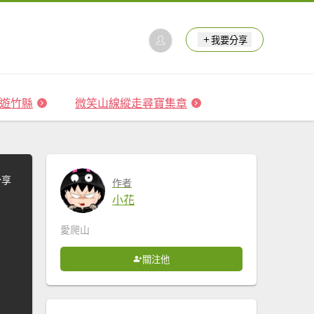
我要分享
 森遊竹縣
微笑山線縱走尋寶集章
分享
作者
小花
愛爬山
關注他