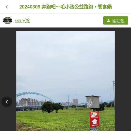
20240309 奔跑吧～毛小孩公益路跑，饗食鍋
Gary淞
關注他